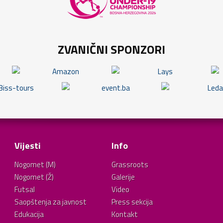
ZVANIČNI SPONZORI
Vijesti
Info
Nogomet (M)
Grassroots
Nogomet (Ž)
Galerije
Futsal
Video
Saopštenja za javnost
Press sekcija
Edukacija
Kontakt