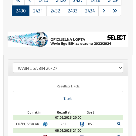
2425
2426
2427
2428
2429
2430
2431
2432
2433
2434
Rezultati 1. kola
Tabela
Domaćin
Rezultat
Gost
07.08.2026. 20:00
FK ŽELJEZNIČAR
2 : 1
BSK
08.08.2026. 21:00