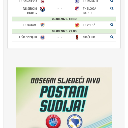
FK SARAJEVO
- : -
FK RADNIK
NK ŠIROKI
- : -
FK SLOGA
BRIJEG
DOBOJ
09.08.2026. 18:30
FK BORAC
- : -
FK VELEŽ
09.08.2026. 21:00
HŠK ZRINJSKI
- : -
NK ČELIK