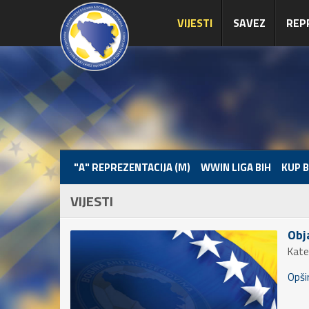
VIJESTI
SAVEZ
REP
"A" REPREZENTACIJA (M)
WWIN LIGA BIH
KUP B
VIJESTI
Obj
Kate
Opšir