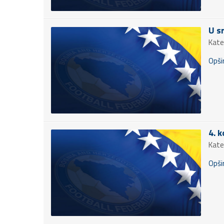
U s
Kate
Opšir
4. k
Kate
Opšir