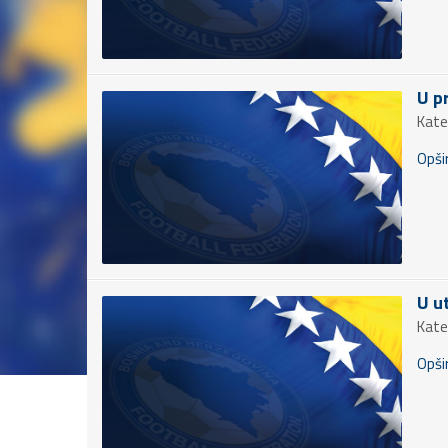
U p
Kate
Opšir
U u
Kate
Opšir