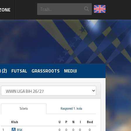
ZONE
 (Ž)
FUTSAL
GRASSROOTS
MEDIJI
Tabela
Raspored 1. kola
Klub
U
P
N
I
Bod
1
BSK
0
0
0
0
0