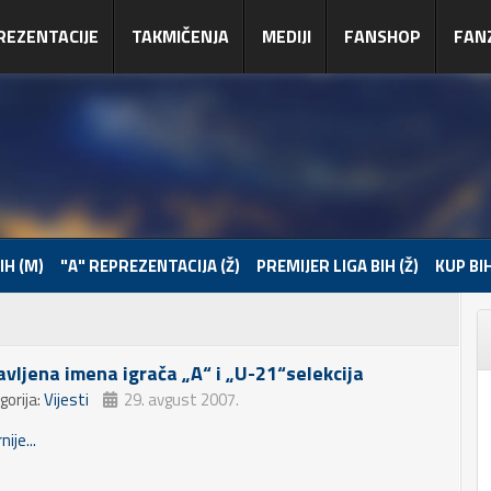
REZENTACIJE
TAKMIČENJA
MEDIJI
FANSHOP
FAN
IH (M)
"A" REPREZENTACIJA (Ž)
PREMIJER LIGA BIH (Ž)
KUP BIH
avljena imena igrača „A“ i „U-21“selekcija
gorija:
Vijesti
29. avgust 2007.
nije...