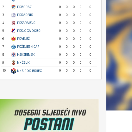
2
FK BORAC
0
0
0
0
0
3
FK RADNIK
0
0
0
0
0
4
FK SARAJEVO
0
0
0
0
0
5
FK SLOGA DOBOJ
0
0
0
0
0
6
FK VELEŽ
0
0
0
0
0
7
FK ŽELJEZNIČAR
0
0
0
0
0
8
HŠK ZRINJSKI
0
0
0
0
0
9
NK ČELIK
0
0
0
0
0
10
0
0
0
0
0
NK ŠIROKI BRIJEG