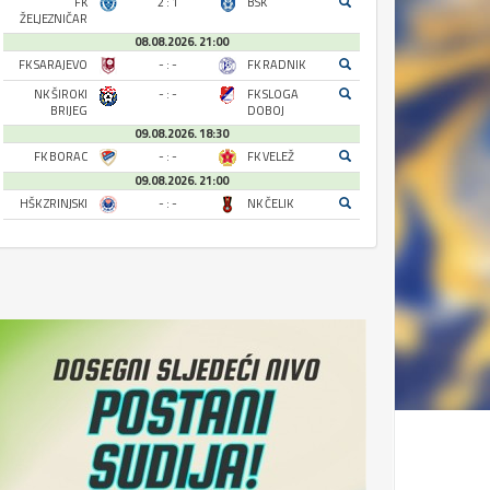
FK
2 : 1
BSK
ŽELJEZNIČAR
08.08.2026. 21:00
FK SARAJEVO
- : -
FK RADNIK
NK ŠIROKI
- : -
FK SLOGA
BRIJEG
DOBOJ
09.08.2026. 18:30
FK BORAC
- : -
FK VELEŽ
09.08.2026. 21:00
HŠK ZRINJSKI
- : -
NK ČELIK