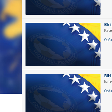
Bh i
Kate
Opšir
BiH
Kate
Opšir