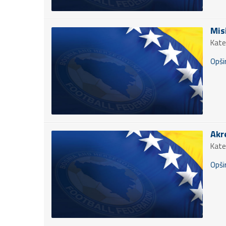
Mis
Kate
Opšir
Akr
Kate
Opšir