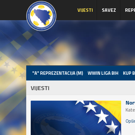
VIJESTI
SAVEZ
REP
"A" REPREZENTACIJA (M)
WWIN LIGA BIH
KUP B
VIJESTI
Nor
Kate
Opšir