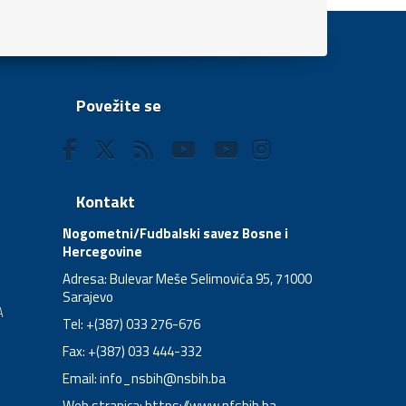
Povežite se
Kontakt
Nogometni/Fudbalski savez Bosne i
Hercegovine
Adresa: Bulevar Meše Selimovića 95, 71000
Sarajevo
A
Tel: +(387) 033 276-676
Fax: +(387) 033 444-332
Email:
info_nsbih@nsbih.ba
Web stranica: https://www.nfsbih.ba