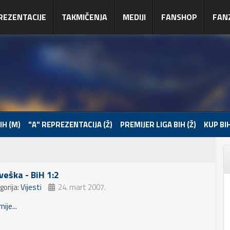
REZENTACIJE
TAKMIČENJA
MEDIJI
FANSHOP
FAN
IH (M)
"A" REPREZENTACIJA (Ž)
PREMIJER LIGA BIH (Ž)
KUP BIH
veška - BiH 1:2
gorija:
Vijesti
24. mart 2007.
nije...