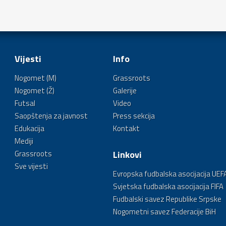
Vijesti
Info
Nogomet (M)
Grassroots
Nogomet (Ž)
Galerije
Futsal
Video
Saopštenja za javnost
Press sekcija
Edukacija
Kontakt
Mediji
Grassroots
Linkovi
Sve vijesti
Evropska fudbalska asocijacija UEF
Svjetska fudbalska asocijacija FIFA
Fudbalski savez Republike Srpske
Nogometni savez Federacije BiH