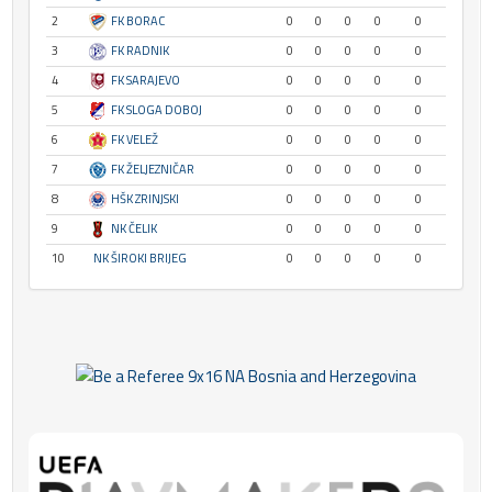
2
FK BORAC
0
0
0
0
0
3
FK RADNIK
0
0
0
0
0
4
FK SARAJEVO
0
0
0
0
0
5
FK SLOGA DOBOJ
0
0
0
0
0
6
FK VELEŽ
0
0
0
0
0
7
FK ŽELJEZNIČAR
0
0
0
0
0
8
HŠK ZRINJSKI
0
0
0
0
0
9
NK ČELIK
0
0
0
0
0
10
NK ŠIROKI BRIJEG
0
0
0
0
0