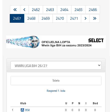
2462
2463
2464
2465
2466
2467
2468
2469
2470
2471
Tabela
Raspored 1. kola
Klub
U
P
N
I
Bod
1
BSK
0
0
0
0
0