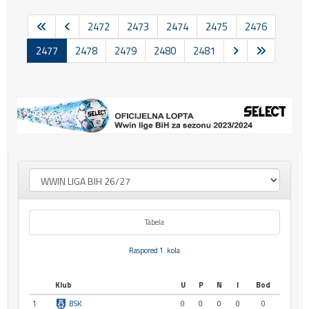
2472
2473
2474
2475
2476
2477
2478
2479
2480
2481
Tabela
Raspored 1. kola
Klub
U
P
N
I
Bod
1
BSK
0
0
0
0
0