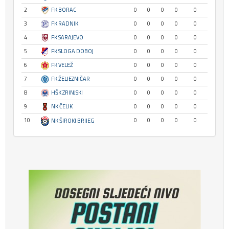
2
FK BORAC
0
0
0
0
0
3
FK RADNIK
0
0
0
0
0
4
FK SARAJEVO
0
0
0
0
0
5
FK SLOGA DOBOJ
0
0
0
0
0
6
FK VELEŽ
0
0
0
0
0
7
FK ŽELJEZNIČAR
0
0
0
0
0
8
HŠK ZRINJSKI
0
0
0
0
0
9
NK ČELIK
0
0
0
0
0
10
0
0
0
0
0
NK ŠIROKI BRIJEG