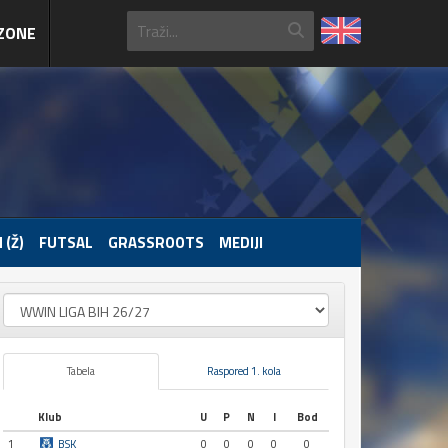
ZONE
 (Ž)
FUTSAL
GRASSROOTS
MEDIJI
Tabela
Raspored 1. kola
Klub
U
P
N
I
Bod
1
BSK
0
0
0
0
0