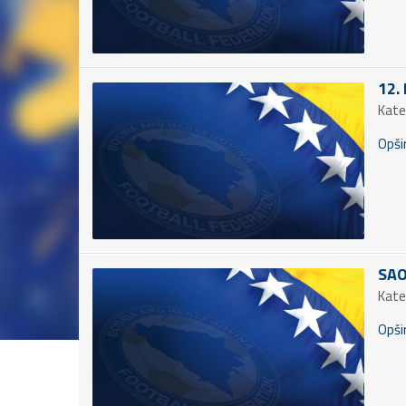
12. 
Kate
Opšir
SAO
Kate
Opšir