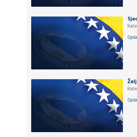
Sje
Kate
Opšir
Žel
Kate
Opšir