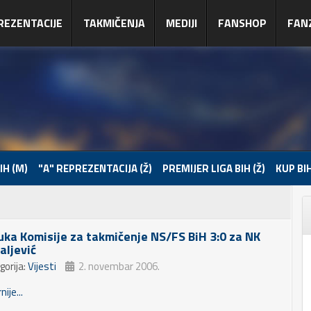
REZENTACIJE
TAKMIČENJA
MEDIJI
FANSHOP
FAN
IH (M)
"A" REPREZENTACIJA (Ž)
PREMIJER LIGA BIH (Ž)
KUP BIH
uka Komisije za takmičenje NS/FS BiH 3:0 za NK
aljević
gorija:
Vijesti
2. novembar 2006.
nije...