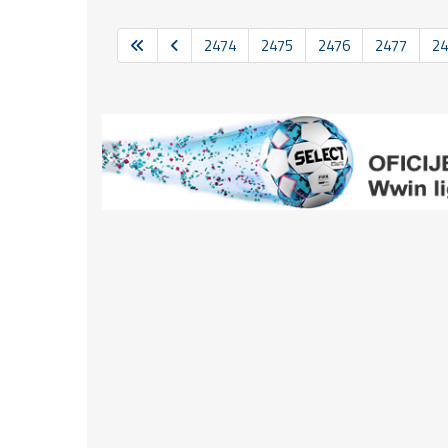
2474
2475
2476
2477
24