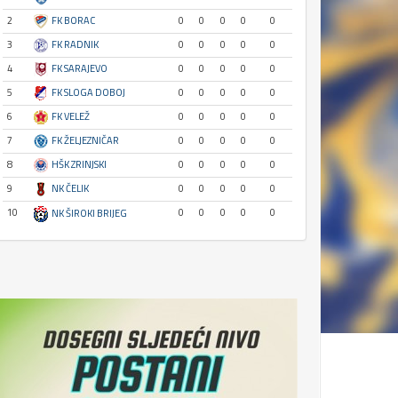
2
FK BORAC
0
0
0
0
0
3
FK RADNIK
0
0
0
0
0
4
FK SARAJEVO
0
0
0
0
0
5
FK SLOGA DOBOJ
0
0
0
0
0
6
FK VELEŽ
0
0
0
0
0
7
FK ŽELJEZNIČAR
0
0
0
0
0
8
HŠK ZRINJSKI
0
0
0
0
0
9
NK ČELIK
0
0
0
0
0
10
0
0
0
0
0
NK ŠIROKI BRIJEG