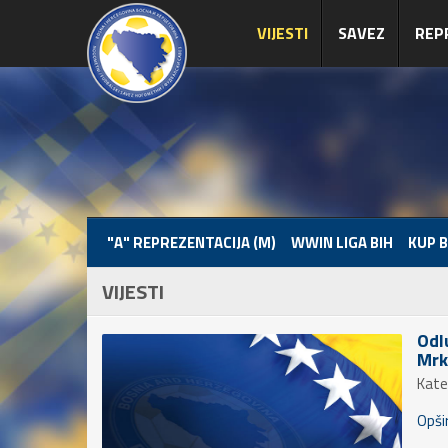
VIJESTI
SAVEZ
REP
"A" REPREZENTACIJA (M)
WWIN LIGA BIH
KUP B
VIJESTI
Odl
Mrk
Kate
Opšir