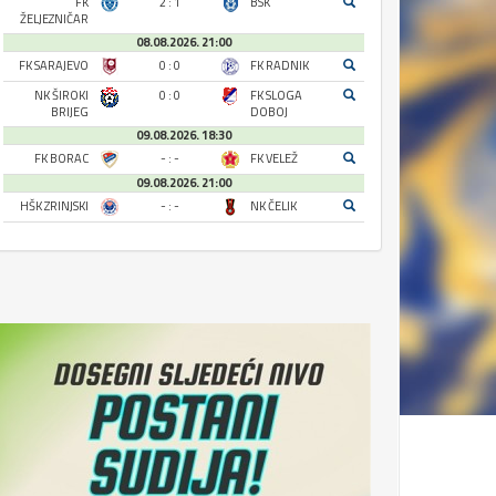
FK
2 : 1
BSK
ŽELJEZNIČAR
08.08.2026. 21:00
FK SARAJEVO
0 : 0
FK RADNIK
NK ŠIROKI
0 : 0
FK SLOGA
BRIJEG
DOBOJ
09.08.2026. 18:30
FK BORAC
- : -
FK VELEŽ
09.08.2026. 21:00
HŠK ZRINJSKI
- : -
NK ČELIK