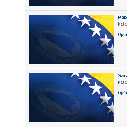
Pob
Kate
Opšir
Sar
Kate
Opšir