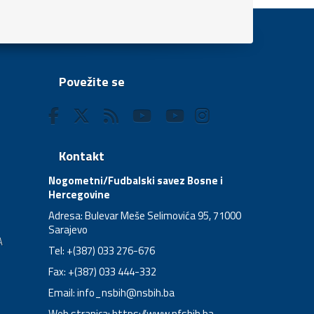
Povežite se
Kontakt
Nogometni/Fudbalski savez Bosne i
Hercegovine
Adresa: Bulevar Meše Selimovića 95, 71000
Sarajevo
A
Tel: +(387) 033 276-676
Fax: +(387) 033 444-332
Email:
info_nsbih@nsbih.ba
Web stranica: https://www.nfsbih.ba