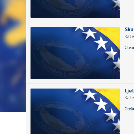
Sku
Kate
Opšir
Lje
Kate
Opšir