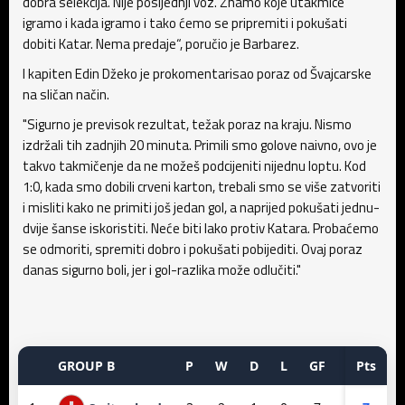
dobra selekcija. Nije posljednji voz. Znamo koje utakmice
igramo i kada igramo i tako ćemo se pripremiti i pokušati
dobiti Katar. Nema predaje“, poručio je Barbarez.
I kapiten Edin Džeko je prokomentarisao poraz od Švajcarske
na sličan način.
"Sigurno je previsok rezultat, težak poraz na kraju. Nismo
izdržali tih zadnjih 20 minuta. Primili smo golove naivno, ovo je
takvo takmičenje da ne možeš podcijeniti nijednu loptu. Kod
1:0, kada smo dobili crveni karton, trebali smo se više zatvoriti
i misliti kako ne primiti još jedan gol, a naprijed pokušati jednu-
dvije šanse iskoristiti. Neće biti lako protiv Katara. Probaćemo
se odmoriti, spremiti dobro i pokušati pobijediti. Ovaj poraz
danas sigurno boli, jer i gol-razlika može odlučiti."
GROUP B
P
W
D
L
GF
GA
Pts
GD