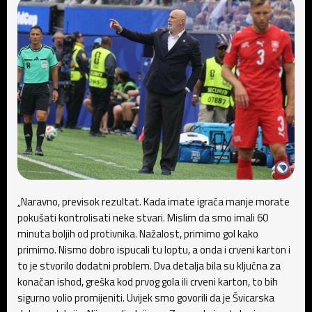
„Naravno, previsok rezultat. Kada imate igrača manje morate
pokušati kontrolisati neke stvari. Mislim da smo imali 60
minuta boljih od protivnika. Nažalost, primimo gol kako
primimo. Nismo dobro ispucali tu loptu, a onda i crveni karton i
to je stvorilo dodatni problem. Dva detalja bila su ključna za
konačan ishod, greška kod prvog gola ili crveni karton, to bih
sigurno volio promijeniti. Uvijek smo govorili da je Švicarska