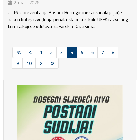
2. mart 2026.
U-16 reprezentacija Bosne i Hercegovine savladala je juče
nakon boljeg izvođenja penala Island u 2. kolu UEFA razvojnog
turnira koji se održava na Farskim Ostrvima.
1
2
3
4
5
6
7
8
9
10