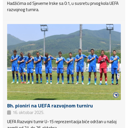
Hadžićima od Sjeverne Irske sa 0:1, u susretu prvog kola UEFA
razvojnog turnira.
Bh. pioniri na UEFA razvojnom turniru
16. oktobar 2025.
UEFA Razvojni turnir U-15 reprezentacija biće održan u našoj
zemlji od 21. do 26. oktobra.