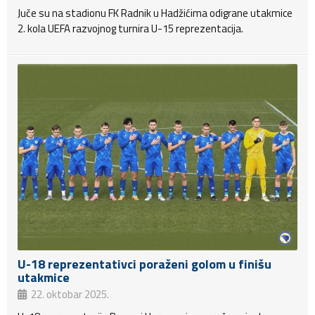
Juče su na stadionu FK Radnik u Hadžićima odigrane utakmice
2. kola UEFA razvojnog turnira U-15 reprezentacija.
U-18 reprezentativci poraženi golom u finišu
utakmice
22. oktobar 2025.