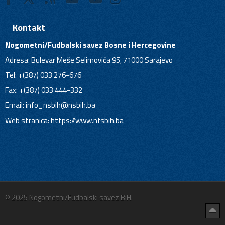
Kontakt
Nogometni/Fudbalski savez Bosne i Hercegovine
Adresa: Bulevar Meše Selimovića 95, 71000 Sarajevo
Tel: +(387) 033 276-676
Fax: +(387) 033 444-332
Email:
info_nsbih@nsbih.ba
Web stranica: https://www.nfsbih.ba
© 2025 Nogometni/Fudbalski savez BiH.