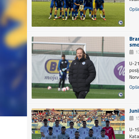
Opšir
Bra
smo
1
U-21
posl
Norv
Opšir
Juni
1
U-19
Katan