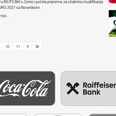
ru NS/FS BiH u Zenici i počela pripreme za utakmicu kvalifikacija
URO 2027 sa Norveškom.
nije...
10
11