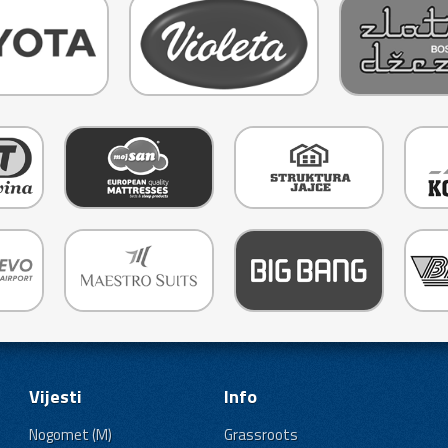
Vijesti
Info
Nogomet (M)
Grassroots