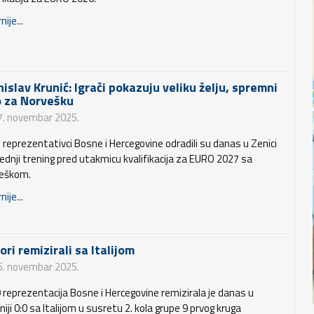
nije...
nislav Krunić: Igrači pokazuju veliku želju, spremni
 za Norvešku
7. novembar 2025.
 reprezentativci Bosne i Hercegovine odradili su danas u Zenici
jednji trening pred utakmicu kvalifikacija za EURO 2027 sa
eškom.
nije...
ori remizirali sa Italijom
5. novembar 2025.
 reprezentacija Bosne i Hercegovine remizirala je danas u
iji 0:0 sa Italijom u susretu 2. kola grupe 9 prvog kruga