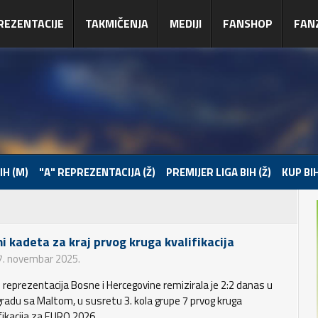
REZENTACIJE
TAKMIČENJA
MEDIJI
FANSHOP
FAN
IH (M)
"A" REPREZENTACIJA (Ž)
PREMIJER LIGA BIH (Ž)
KUP BIH
i kadeta za kraj prvog kruga kvalifikacija
7. novembar 2025.
 reprezentacija Bosne i Hercegovine remizirala je 2:2 danas u
radu sa Maltom, u susretu 3. kola grupe 7 prvog kruga
ifikacija za EURO 2026.