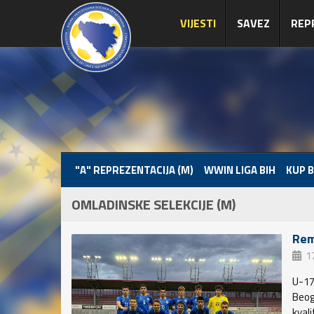
VIJESTI
SAVEZ
REP
"A" REPREZENTACIJA (M)
WWIN LIGA BIH
KUP B
OMLADINSKE SELEKCIJE (M)
Rem
1
U-17
Beog
kval