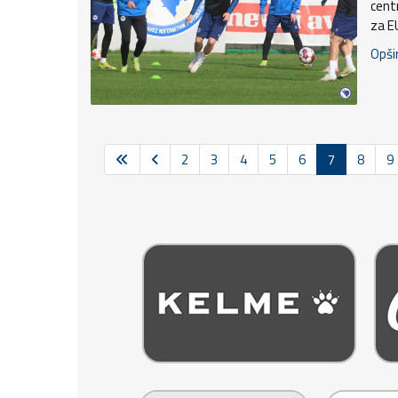
cent
za E
Opšir
2
3
4
5
6
7
8
9