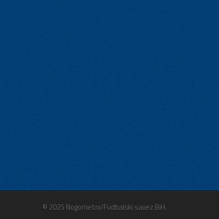
© 2025 Nogometni/Fudbalski savez BiH.