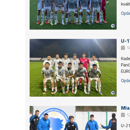
kval
Opšir
U-1
1
Kade
Panče
EURO
Opšir
Mla
1
U-21