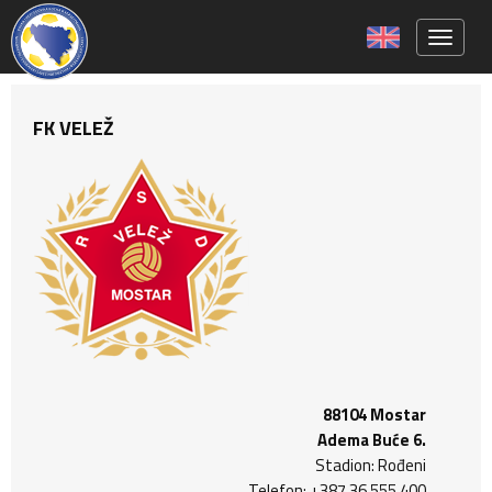
Toggle 
FK VELEŽ
88104 Mostar
Adema Buće 6.
Stadion: Rođeni
Telefon: +387 36 555 400