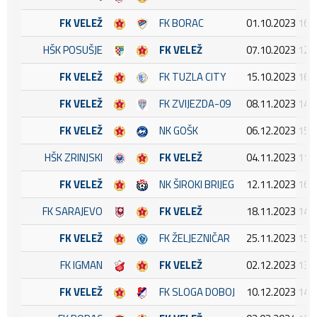
FK VELEŽ
FK BORAC
01.10.2023 16:
HŠK POSUŠJE
FK VELEŽ
07.10.2023 12:
FK VELEŽ
FK TUZLA CITY
15.10.2023 16:
FK VELEŽ
FK ZVIJEZDA-09
08.11.2023 14:
FK VELEŽ
NK GOŠK
06.12.2023 15:
HŠK ZRINJSKI
FK VELEŽ
04.11.2023 11:
FK VELEŽ
NK ŠIROKI BRIJEG
12.11.2023 16:
FK SARAJEVO
FK VELEŽ
18.11.2023 14:
FK VELEŽ
FK ŽELJEZNIČAR
25.11.2023 15:
FK IGMAN
FK VELEŽ
02.12.2023 13:
FK VELEŽ
FK SLOGA DOBOJ
10.12.2023 14: