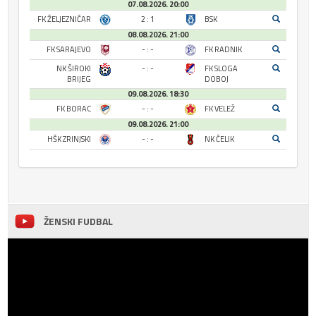
07.08.2026. 20:00
FK ŽELJEZNIČAR
2 : 1
BSK
08.08.2026. 21:00
FK SARAJEVO
- : -
FK RADNIK
NK ŠIROKI
- : -
FK SLOGA
BRIJEG
DOBOJ
09.08.2026. 18:30
FK BORAC
- : -
FK VELEŽ
09.08.2026. 21:00
HŠK ZRINJSKI
- : -
NK ČELIK
ŽENSKI FUDBAL