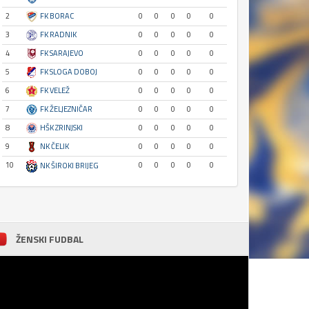
2
FK BORAC
0
0
0
0
0
3
FK RADNIK
0
0
0
0
0
4
FK SARAJEVO
0
0
0
0
0
5
FK SLOGA DOBOJ
0
0
0
0
0
6
FK VELEŽ
0
0
0
0
0
7
FK ŽELJEZNIČAR
0
0
0
0
0
8
HŠK ZRINJSKI
0
0
0
0
0
9
NK ČELIK
0
0
0
0
0
10
0
0
0
0
0
NK ŠIROKI BRIJEG
ŽENSKI FUDBAL