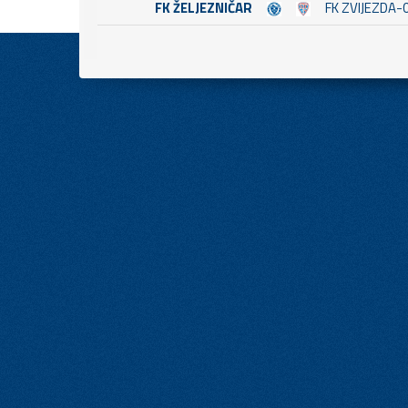
FK ŽELJEZNIČAR
FK ZVIJEZDA-