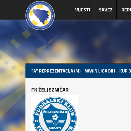
VIJESTI
SAVEZ
REP
"A" REPREZENTACIJA (M)
WWIN LIGA BIH
KUP B
FK ŽELJEZNIČAR