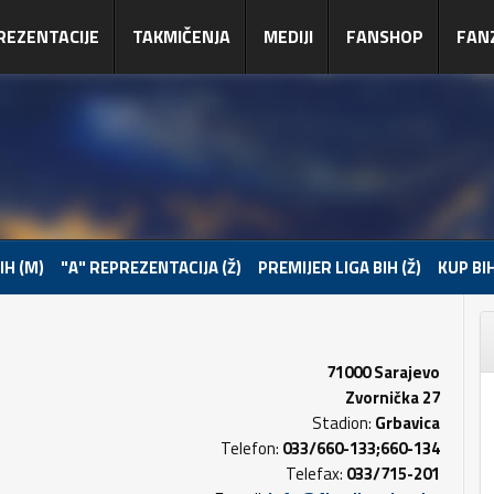
REZENTACIJE
TAKMIČENJA
MEDIJI
FANSHOP
FAN
IH (M)
"A" REPREZENTACIJA (Ž)
PREMIJER LIGA BIH (Ž)
KUP BIH
71000 Sarajevo
Zvornička 27
Stadion:
Grbavica
Telefon:
033/660-133;660-134
Telefax:
033/715-201