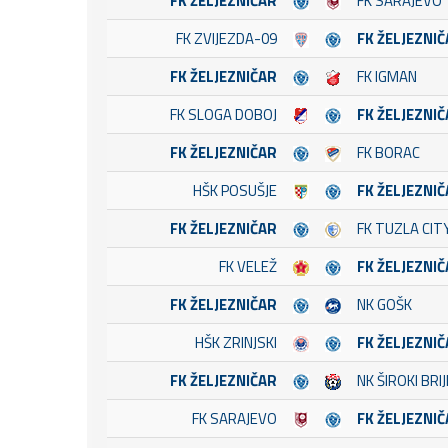
FK ŽELJEZNIČAR
FK SARAJEVO
FK ZVIJEZDA-09
FK ŽELJEZNI
FK ŽELJEZNIČAR
FK IGMAN
FK SLOGA DOBOJ
FK ŽELJEZNI
FK ŽELJEZNIČAR
FK BORAC
HŠK POSUŠJE
FK ŽELJEZNI
FK ŽELJEZNIČAR
FK TUZLA CIT
FK VELEŽ
FK ŽELJEZNI
FK ŽELJEZNIČAR
NK GOŠK
HŠK ZRINJSKI
FK ŽELJEZNI
FK ŽELJEZNIČAR
NK ŠIROKI BRI
FK SARAJEVO
FK ŽELJEZNI