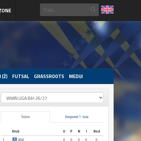
ZONE
 (Ž)
FUTSAL
GRASSROOTS
MEDIJI
Tabela
Raspored 1. kola
Klub
U
P
N
I
Bod
1
BSK
0
0
0
0
0