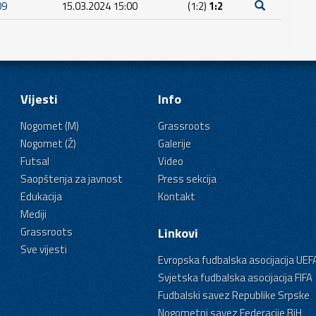
09
15.03.2024 15:00
(1:2)
1:2
Vijesti
Info
Nogomet (M)
Grassroots
Nogomet (Ž)
Galerije
Futsal
Video
Saopštenja za javnost
Press sekcija
Edukacija
Kontakt
Mediji
Grassroots
Linkovi
Sve vijesti
Evropska fudbalska asocijacija UEF
Svjetska fudbalska asocijacija FIFA
Fudbalski savez Republike Srpske
Nogometni savez Federacije BiH