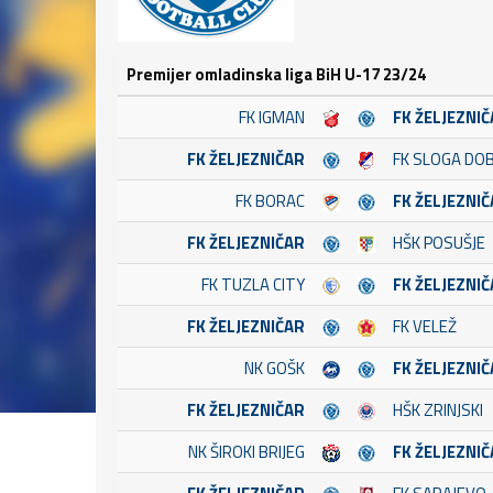
Premijer omladinska liga BiH U-17 23/24
FK IGMAN
FK ŽELJEZNI
FK ŽELJEZNIČAR
FK SLOGA DO
FK BORAC
FK ŽELJEZNI
FK ŽELJEZNIČAR
HŠK POSUŠJE
FK TUZLA CITY
FK ŽELJEZNI
FK ŽELJEZNIČAR
FK VELEŽ
NK GOŠK
FK ŽELJEZNI
FK ŽELJEZNIČAR
HŠK ZRINJSKI
NK ŠIROKI BRIJEG
FK ŽELJEZNI