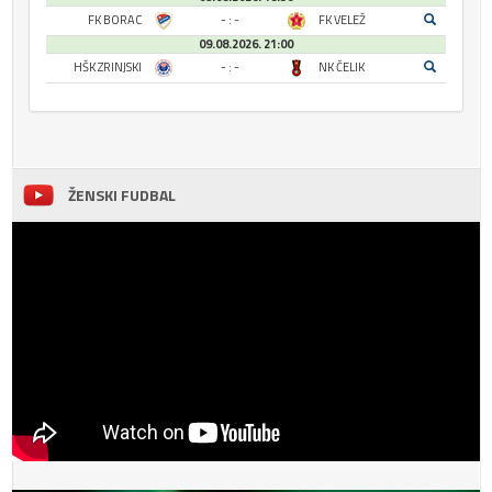
FK BORAC
- : -
FK VELEŽ
09.08.2026. 21:00
HŠK ZRINJSKI
- : -
NK ČELIK
ŽENSKI FUDBAL