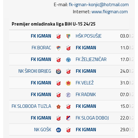
E-mail:
fk-igman-konjic@hotmail.com
Internet:
www.fkigman.com
Premijer omladinska liga BiH U-15 24/25
FK IGMAN
HŠK POSUŠJE
03.08.20
FK BORAC
FK IGMAN
11.08.20
FK IGMAN
FK ŽELJEZNIČAR
17.08.20
NK ŠIROKI BRIJEG
FK IGMAN
24.08.20
FK IGMAN
FK VELEŽ
31.08.20
FK IGMAN
FK RADNIK
07.09.20
FK SLOBODA TUZLA
FK IGMAN
15.09.20
FK IGMAN
FK SLOGA DOBOJ
22.09.20
NK GOŠK
FK IGMAN
29.09.20