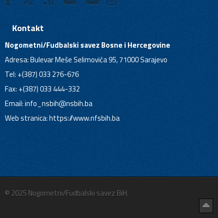
Kontakt
Nogometni/Fudbalski savez Bosne i Hercegovine
Adresa: Bulevar Meše Selimovića 95, 71000 Sarajevo
Tel: +(387) 033 276-676
Fax: +(387) 033 444-332
Email:
info_nsbih@nsbih.ba
Web stranica: https://www.nfsbih.ba
© 2025 Nogometni/Fudbalski savez BiH.