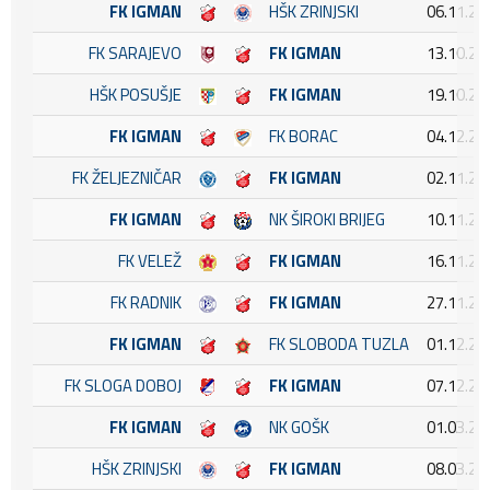
FK IGMAN
HŠK ZRINJSKI
06.11.20
FK SARAJEVO
FK IGMAN
13.10.20
HŠK POSUŠJE
FK IGMAN
19.10.20
FK IGMAN
FK BORAC
04.12.20
FK ŽELJEZNIČAR
FK IGMAN
02.11.20
FK IGMAN
NK ŠIROKI BRIJEG
10.11.20
FK VELEŽ
FK IGMAN
16.11.20
FK RADNIK
FK IGMAN
27.11.20
FK IGMAN
FK SLOBODA TUZLA
01.12.20
FK SLOGA DOBOJ
FK IGMAN
07.12.20
FK IGMAN
NK GOŠK
01.03.20
HŠK ZRINJSKI
FK IGMAN
08.03.20