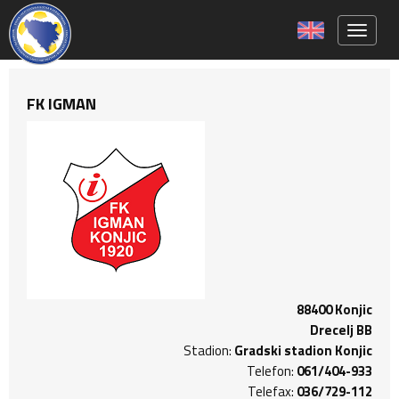
Toggle 
FK IGMAN
88400 Konjic
Drecelj BB
Stadion:
Gradski stadion Konjic
Telefon:
061/404-933
Telefax:
036/729-112