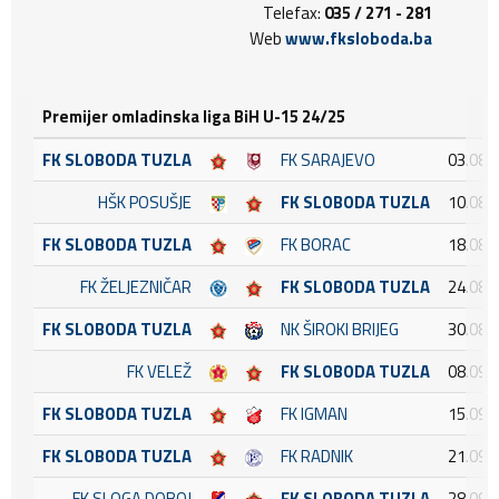
Telefax:
035 / 271 - 281
Web
www.fksloboda.ba
Premijer omladinska liga BiH U-15 24/25
FK SLOBODA TUZLA
FK SARAJEVO
03.08.
HŠK POSUŠJE
FK SLOBODA TUZLA
10.08.
FK SLOBODA TUZLA
FK BORAC
18.08.
FK ŽELJEZNIČAR
FK SLOBODA TUZLA
24.08.
FK SLOBODA TUZLA
NK ŠIROKI BRIJEG
30.08.
FK VELEŽ
FK SLOBODA TUZLA
08.09.
FK SLOBODA TUZLA
FK IGMAN
15.09.
FK SLOBODA TUZLA
FK RADNIK
21.09.
FK SLOGA DOBOJ
FK SLOBODA TUZLA
28.09.