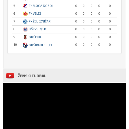
5
FK SLOGA DOBOJ
0
0
0
0
0
6
FK VELEŽ
0
0
0
0
0
7
FK ŽELJEZNIČAR
0
0
0
0
0
8
HŠK ZRINJSKI
0
0
0
0
0
9
NK ČELIK
0
0
0
0
0
10
0
0
0
0
0
NK ŠIROKI BRIJEG
ŽENSKI FUDBAL