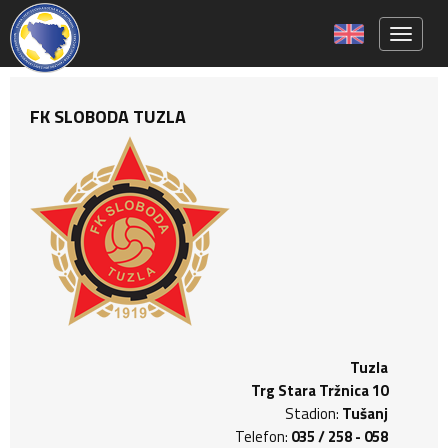
Toggle 
FK SLOBODA TUZLA
Tuzla
Trg Stara Tržnica 10
Stadion:
Tušanj
Telefon:
035 / 258 - 058