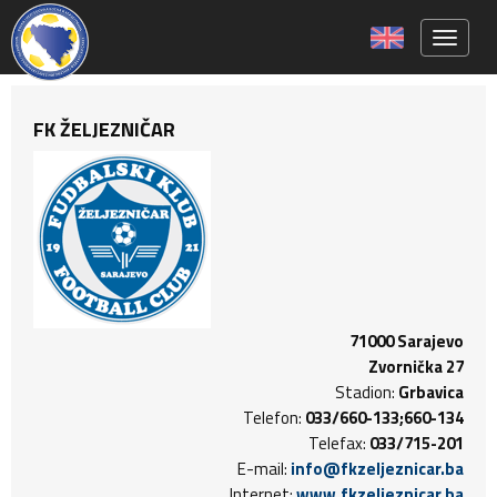
Toggle 
FK ŽELJEZNIČAR
71000 Sarajevo
Zvornička 27
Stadion:
Grbavica
Telefon:
033/660-133;660-134
Telefax:
033/715-201
E-mail:
info@fkzeljeznicar.ba
Internet:
www.fkzeljeznicar.ba