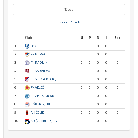
Tabela
Raspored 1. kola
Klub
U
P
N
I
Bod
1
BSK
0
0
0
0
0
2
FK BORAC
0
0
0
0
0
3
FK RADNIK
0
0
0
0
0
4
FK SARAJEVO
0
0
0
0
0
5
FK SLOGA DOBOJ
0
0
0
0
0
6
FK VELEŽ
0
0
0
0
0
7
FK ŽELJEZNIČAR
0
0
0
0
0
8
HŠK ZRINJSKI
0
0
0
0
0
9
NK ČELIK
0
0
0
0
0
10
0
0
0
0
0
NK ŠIROKI BRIJEG