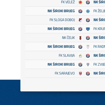
FK VELEŽ
NK ŠIR
NK ŠIROKI BRIJEG
FK ŽEL
FK SLOGA DOBOJ
NK ŠIR
NK ŠIROKI BRIJEG
FK KRU
NK ČELIK
NK ŠIR
NK ŠIROKI BRIJEG
FK RADN
FK SLAVIJA
NK ŠIR
NK ŠIROKI BRIJEG
FK ZVI
FK SARAJEVO
NK ŠIR