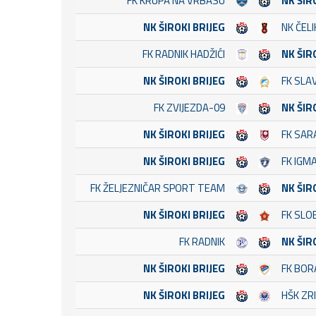
FK KRUPA NA VRBASU
NK ŠIR
NK ŠIROKI BRIJEG
NK ČELI
FK RADNIK HADŽIĆI
NK ŠIR
NK ŠIROKI BRIJEG
FK SLAV
FK ZVIJEZDA-09
NK ŠIR
NK ŠIROKI BRIJEG
FK SAR
NK ŠIROKI BRIJEG
FK IGMA
FK ŽELJEZNIČAR SPORT TEAM
NK ŠIR
NK ŠIROKI BRIJEG
FK SLO
FK RADNIK
NK ŠIR
NK ŠIROKI BRIJEG
FK BOR
NK ŠIROKI BRIJEG
HŠK ZRI