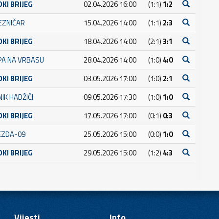
OKI BRIJEG
02.04.2026 16:00
(1:1)
1:2
JEZNIČAR
15.04.2026 14:00
(1:1)
2:3
OKI BRIJEG
18.04.2026 14:00
(2:1)
3:1
PA NA VRBASU
28.04.2026 14:00
(1:0)
4:0
OKI BRIJEG
03.05.2026 17:00
(1:0)
2:1
IK HADŽIĆI
09.05.2026 17:30
(1:0)
1:0
OKI BRIJEG
17.05.2026 17:00
(0:1)
0:3
JEZDA-09
25.05.2026 15:00
(0:0)
1:0
OKI BRIJEG
29.05.2026 15:00
(1:2)
4:3
Vijesti
Info