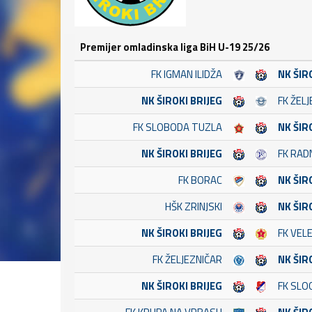
Premijer omladinska liga BiH U-19 25/26
FK IGMAN ILIDŽA
NK ŠIR
NK ŠIROKI BRIJEG
FK ŽEL
FK SLOBODA TUZLA
NK ŠIR
NK ŠIROKI BRIJEG
FK RAD
FK BORAC
NK ŠIR
HŠK ZRINJSKI
NK ŠIR
NK ŠIROKI BRIJEG
FK VEL
FK ŽELJEZNIČAR
NK ŠIR
NK ŠIROKI BRIJEG
FK SLO