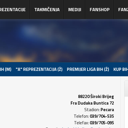
REZENTACIJE
TAKMIČENJA
MEDIJI
FANSHOP
FAN
IH (M)
"A" REPREZENTACIJA (Ž)
PREMIJER LIGA BIH (Ž)
KUP BIH
88220 Široki Brijeg
Fra Dudaka Buntica 72
Stadion:
Pecara
Telefon:
039/704-535
Telefax:
039/705-095