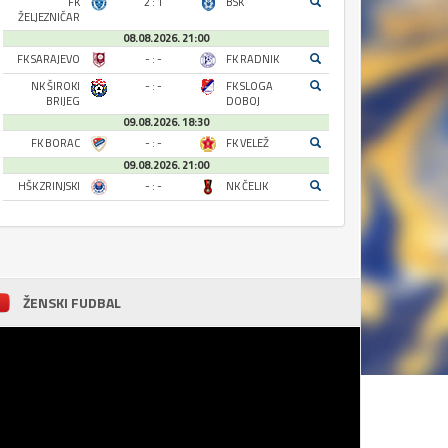
FK
2 : 1
BSK
ŽELJEZNIČAR
08.08.2026. 21:00
FK SARAJEVO
- : -
FK RADNIK
NK ŠIROKI
- : -
FK SLOGA
BRIJEG
DOBOJ
09.08.2026. 18:30
FK BORAC
- : -
FK VELEŽ
09.08.2026. 21:00
HŠK ZRINJSKI
- : -
NK ČELIK
ŽENSKI FUDBAL