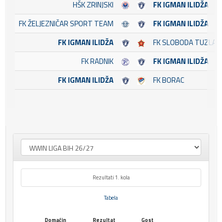
HŠK ZRINJSKI
FK IGMAN ILIDŽA
FK ŽELJEZNIČAR SPORT TEAM
FK IGMAN ILIDŽA
FK IGMAN ILIDŽA
FK SLOBODA TUZLA
FK RADNIK
FK IGMAN ILIDŽA
FK IGMAN ILIDŽA
FK BORAC
Rezultati 1. kola
Tabela
Domaćin
Rezultat
Gost