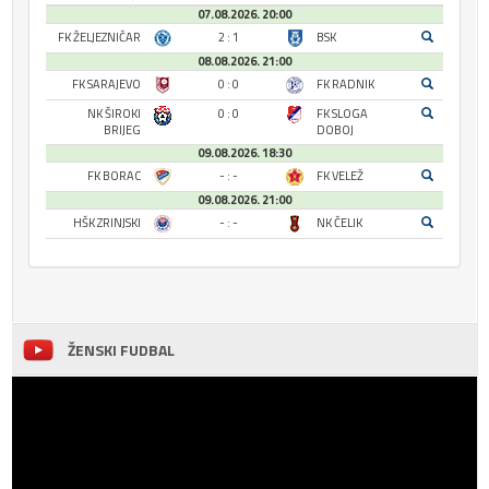
07.08.2026. 20:00
FK ŽELJEZNIČAR
2 : 1
BSK
08.08.2026. 21:00
FK SARAJEVO
0 : 0
FK RADNIK
NK ŠIROKI
0 : 0
FK SLOGA
BRIJEG
DOBOJ
09.08.2026. 18:30
FK BORAC
- : -
FK VELEŽ
09.08.2026. 21:00
HŠK ZRINJSKI
- : -
NK ČELIK
ŽENSKI FUDBAL