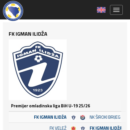
Toggle 
FK IGMAN ILIDŽA
Premijer omladinska liga BiH U-19 25/26
FK IGMAN ILIDŽA
NK ŠIROKI BRIJEG
FK VELEŽ
FK IGMAN ILIDŽA