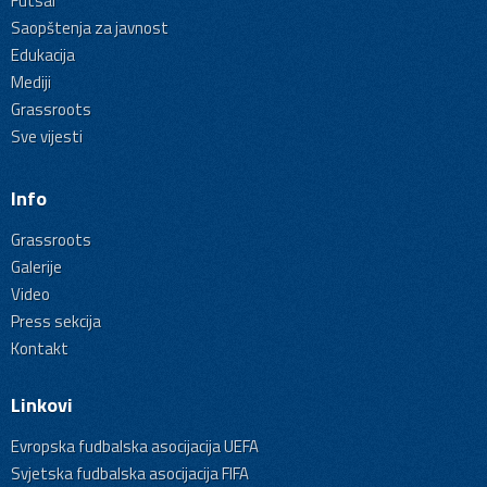
Futsal
Saopštenja za javnost
Edukacija
Mediji
Grassroots
Sve vijesti
Info
Grassroots
Galerije
Video
Press sekcija
Kontakt
Linkovi
Evropska fudbalska asocijacija UEFA
Svjetska fudbalska asocijacija FIFA