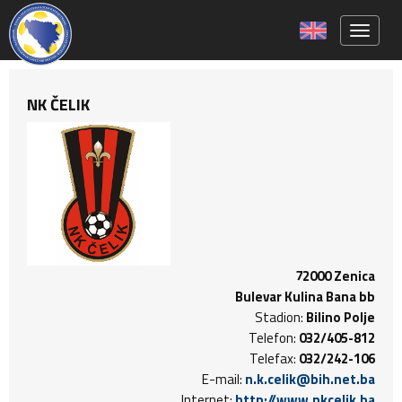
Toggle 
NK ČELIK
72000 Zenica
Bulevar Kulina Bana bb
Stadion:
Bilino Polje
Telefon:
032/405-812
Telefax:
032/242-106
E-mail:
n.k.celik@bih.net.ba
Internet:
http://www.nkcelik.ba