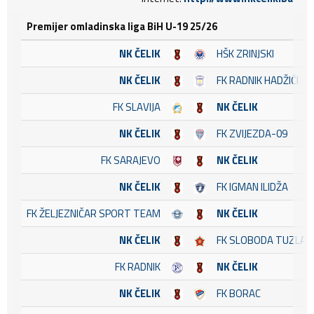
Premijer omladinska liga BiH U-19 25/26
NK ČELIK
HŠK ZRINJSKI
NK ČELIK
FK RADNIK HADŽIĆI
FK SLAVIJA
NK ČELIK
NK ČELIK
FK ZVIJEZDA-09
FK SARAJEVO
NK ČELIK
NK ČELIK
FK IGMAN ILIDŽA
FK ŽELJEZNIČAR SPORT TEAM
NK ČELIK
NK ČELIK
FK SLOBODA TUZLA
FK RADNIK
NK ČELIK
NK ČELIK
FK BORAC