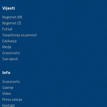
Vijesti
Nogomet (M)
Nogomet (Ž)
Futsal
Saopštenja za javnost
Edukacija
Mediji
Grassroots
Sve vijesti
Info
Grassroots
Galerije
Video
Press sekcija
Kontakt