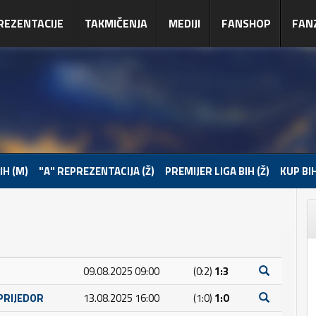
REZENTACIJE
TAKMIČENJA
MEDIJI
FANSHOP
FAN
IH (M)
"A" REPREZENTACIJA (Ž)
PREMIJER LIGA BIH (Ž)
KUP BIH
09.08.2025 09:00
(0:2)
1:3
PRIJEDOR
13.08.2025 16:00
(1:0)
1:0