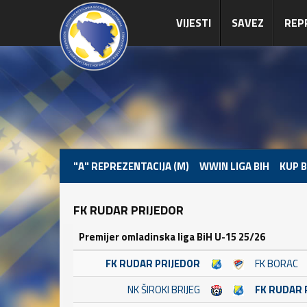
VIJESTI
SAVEZ
REP
"A" REPREZENTACIJA (M)
WWIN LIGA BIH
KUP B
FK RUDAR PRIJEDOR
Premijer omladinska liga BiH U-15 25/26
FK RUDAR PRIJEDOR
FK BORAC
NK ŠIROKI BRIJEG
FK RUDAR 