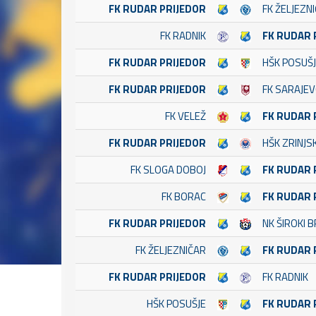
FK RUDAR PRIJEDOR
FK ŽELJEZN
FK RADNIK
FK RUDAR 
FK RUDAR PRIJEDOR
HŠK POSUŠ
FK RUDAR PRIJEDOR
FK SARAJE
FK VELEŽ
FK RUDAR 
FK RUDAR PRIJEDOR
HŠK ZRINJSK
FK SLOGA DOBOJ
FK RUDAR 
FK BORAC
FK RUDAR 
FK RUDAR PRIJEDOR
NK ŠIROKI B
FK ŽELJEZNIČAR
FK RUDAR 
FK RUDAR PRIJEDOR
FK RADNIK
HŠK POSUŠJE
FK RUDAR 