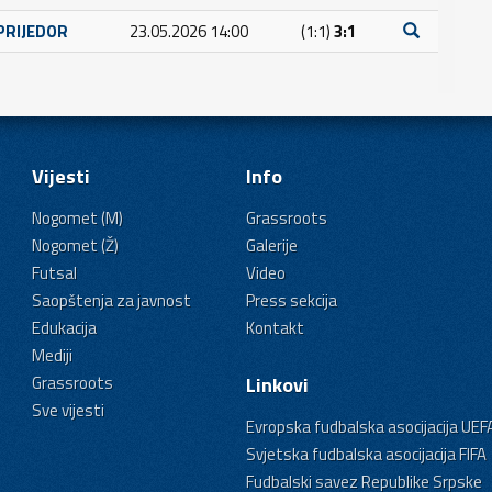
PRIJEDOR
23.05.2026 14:00
(1:1)
3:1
Vijesti
Info
Nogomet (M)
Grassroots
Nogomet (Ž)
Galerije
Futsal
Video
Saopštenja za javnost
Press sekcija
Edukacija
Kontakt
Mediji
Grassroots
Linkovi
Sve vijesti
Evropska fudbalska asocijacija UEF
Svjetska fudbalska asocijacija FIFA
Fudbalski savez Republike Srpske