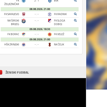
FK
2 : 1
BSK
ŽELJEZNIČAR
08.08.2026. 21:00
FK SARAJEVO
- : -
FK RADNIK
NK ŠIROKI
- : -
FK SLOGA
BRIJEG
DOBOJ
09.08.2026. 18:30
FK BORAC
- : -
FK VELEŽ
09.08.2026. 21:00
HŠK ZRINJSKI
- : -
NK ČELIK
ŽENSKI FUDBAL