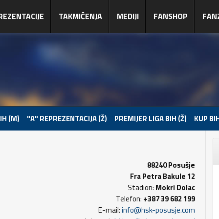
REZENTACIJE
TAKMIČENJA
MEDIJI
FANSHOP
FAN
IH (M)
"A" REPREZENTACIJA (Ž)
PREMIJER LIGA BIH (Ž)
KUP BIH
88240 Posušje
Fra Petra Bakule 12
Stadion:
Mokri Dolac
Telefon:
+387 39 682 199
E-mail:
info@hsk-posusje.com