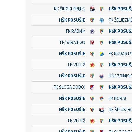
NK ŠIROKI BRIJEG
HŠK POSUŠ
HŠK POSUŠJE
FK ŽELJEZNI
FK RADNIK
HŠK POSUŠ
FK SARAJEVO
HŠK POSUŠ
HŠK POSUŠJE
FK RUDAR P
FK VELEŽ
HŠK POSUŠ
HŠK POSUŠJE
HŠK ZRINJSK
FK SLOGA DOBOJ
HŠK POSUŠ
HŠK POSUŠJE
FK BORAC
HŠK POSUŠJE
NK ŠIROKI B
FK VELEŽ
HŠK POSUŠ
HŠK POSUŠJE
FK SLOGA D