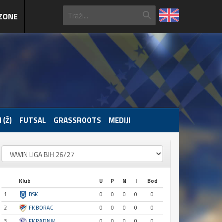
ZONE
 (Ž)
FUTSAL
GRASSROOTS
MEDIJI
Klub
U
P
N
I
Bod
1
BSK
0
0
0
0
0
2
FK BORAC
0
0
0
0
0
3
FK RADNIK
0
0
0
0
0