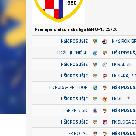
Premijer omladinska liga BiH U-15 25/26
HŠK POSUŠJE
NK ŠIROKI B
FK ŽELJEZNIČAR
HŠK POSUŠ
HŠK POSUŠJE
FK RADNIK
HŠK POSUŠJE
FK SARAJEV
FK RUDAR PRIJEDOR
HŠK POSUŠ
HŠK POSUŠJE
FK VELEŽ
HŠK ZRINJSKI
HŠK POSUŠ
HŠK POSUŠJE
FK SLOGA D
FK BORAC
HŠK POSUŠ