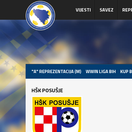
VIJESTI
SAVEZ
REP
"A" REPREZENTACIJA (M)
WWIN LIGA BIH
KUP B
HŠK POSUŠJE