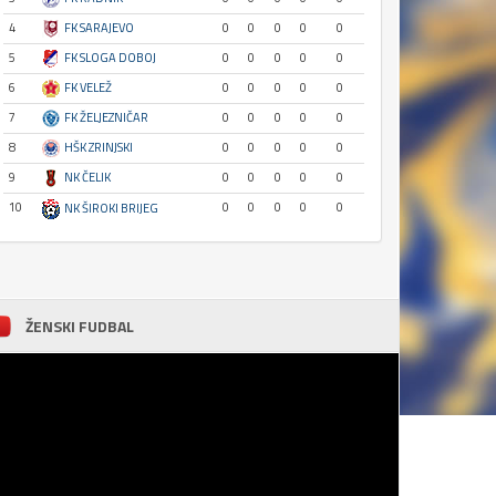
4
FK SARAJEVO
0
0
0
0
0
5
FK SLOGA DOBOJ
0
0
0
0
0
6
FK VELEŽ
0
0
0
0
0
7
FK ŽELJEZNIČAR
0
0
0
0
0
8
HŠK ZRINJSKI
0
0
0
0
0
9
NK ČELIK
0
0
0
0
0
10
0
0
0
0
0
NK ŠIROKI BRIJEG
ŽENSKI FUDBAL