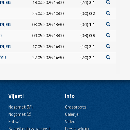
BRIJEG
18.04.2026 15:00
(2:1)
2:1
25.04.2026 10:00
(0:0)
0:2
BRIJEG
03.05.2026 13:30
(0:1)
1:1
O
09.05.2026 13:00
(0:3)
0:5
BRIJEG
17.05.2026 14:00
(1:0)
2:1
ČAR
22.05.2026 14:30
(2:0)
2:1
Vijesti
Info
Nogomet (M)
Grassroots
Nogomet (Ž)
Galerije
Futsal
Video
Saopštenja za javnost
Press sekcija