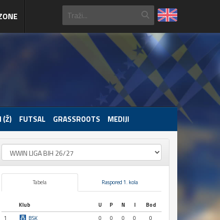
ZONE
 (Ž)
FUTSAL
GRASSROOTS
MEDIJI
Tabela
Raspored 1. kola
Klub
U
P
N
I
Bod
1
BSK
0
0
0
0
0