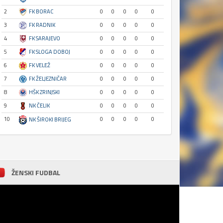
2
FK BORAC
0
0
0
0
0
3
FK RADNIK
0
0
0
0
0
4
FK SARAJEVO
0
0
0
0
0
5
FK SLOGA DOBOJ
0
0
0
0
0
6
FK VELEŽ
0
0
0
0
0
7
FK ŽELJEZNIČAR
0
0
0
0
0
8
HŠK ZRINJSKI
0
0
0
0
0
9
NK ČELIK
0
0
0
0
0
10
0
0
0
0
0
NK ŠIROKI BRIJEG
ŽENSKI FUDBAL