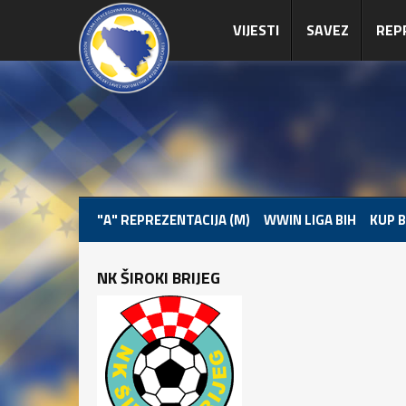
VIJESTI
SAVEZ
REP
"A" REPREZENTACIJA (M)
WWIN LIGA BIH
KUP B
NK ŠIROKI BRIJEG