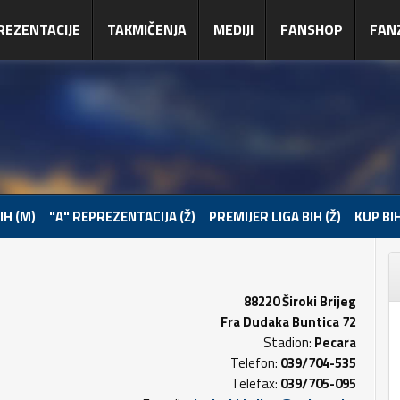
REZENTACIJE
TAKMIČENJA
MEDIJI
FANSHOP
FAN
IH (M)
"A" REPREZENTACIJA (Ž)
PREMIJER LIGA BIH (Ž)
KUP BIH
88220 Široki Brijeg
Fra Dudaka Buntica 72
Stadion:
Pecara
Telefon:
039/704-535
Telefax:
039/705-095