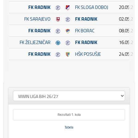
FK RADNIK
FK SLOGA DOBOJ
20.05.202
FK SARAJEVO
FK RADNIK
02.05.202
FK RADNIK
FK BORAC
08.05.202
FK ŽELJEZNIČAR
FK RADNIK
16.05.202
FK RADNIK
HŠK POSUŠJE
24.05.202
Rezultati 1. kola
Tabela