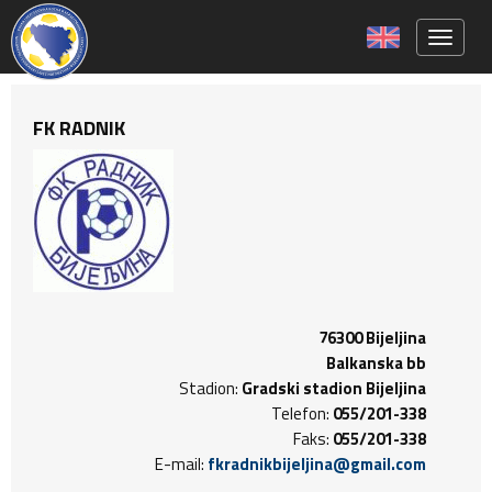
Toggle 
FK RADNIK
76300 Bijeljina
Balkanska bb
Stadion:
Gradski stadion Bijeljina
Telefon:
055/201-338
Faks:
055/201-338
E-mail:
fkradnikbijeljina@gmail.com