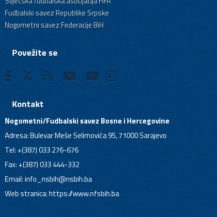
Svjetska fudbalska asocijacija FIFA
Fudbalski savez Republike Srpske
Nogometni savez Federacije BiH
Povežite se
Kontakt
Nogometni/Fudbalski savez Bosne i Hercegovine
Adresa: Bulevar Meše Selimovića 95, 71000 Sarajevo
Tel: +(387) 033 276-676
Fax: +(387) 033 444-332
Email:
info_nsbih@nsbih.ba
Web stranica: https://www.nfsbih.ba