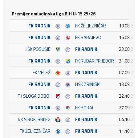
Premijer omladinska liga BiH U-15 25/26
FK RADNIK
FK ŽELJEZNIČAR
10.08.202
FK RADNIK
FK SARAJEVO
16.08.202
HŠK POSUŠJE
FK RADNIK
23.08.202
FK RADNIK
FK RUDAR PRIJEDOR
31.08.202
FK VELEŽ
FK RADNIK
07.09.202
FK RADNIK
HŠK ZRINJSKI
13.09.202
FK SLOGA DOBOJ
FK RADNIK
22.10.202
FK RADNIK
FK BORAC
27.09.202
NK ŠIROKI BRIJEG
FK RADNIK
04.10.202
FK ŽELJEZNIČAR
FK RADNIK
11.10.202