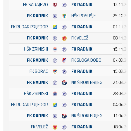
FK SARAJEVO
FK RADNIK
12.11.202
FK RADNIK
HŠK POSUŠJE
25.10.202
FK RUDAR PRIJEDOR
FK RADNIK
01.11.202
FK RADNIK
FK VELEŽ
08.11.202
HŠK ZRINJSKI
FK RADNIK
15.11.202
FK RADNIK
FK SLOGA DOBOJ
07.03.202
FK BORAC
FK RADNIK
15.03.202
FK RADNIK
NK ŠIROKI BRIJEG
21.03.202
HŠK ZRINJSKI
FK RADNIK
28.03.202
FK RUDAR PRIJEDOR
FK RADNIK
04.04.202
FK RADNIK
NK ŠIROKI BRIJEG
11.04.202
FK VELEŽ
FK RADNIK
18.04.202