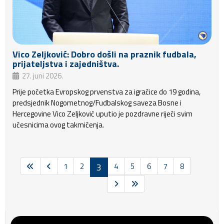
Vico Zeljković: Dobro došli na praznik fudbala,
prijateljstva i zajedništva.
27. juni 2026.
Prije početka Evropskog prvenstva za igračice do 19 godina,
predsjednik Nogometnog/Fudbalskog saveza Bosne i
Hercegovine Vico Zeljković uputio je pozdravne riječi svim
učesnicima ovog takmičenja.
1
2
3
4
5
6
7
8