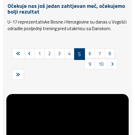
Očekuje nas još jedan zahtjevan meč, očekujemo
bolji rezultat
U-17 reprezentativke Bosne i Hercegovine su danas u Vogošći
odradile posljednji trening pred utakmicu sa Danskom.
1
2
3
4
5
6
7
8
9
10