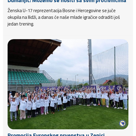
Dumanjić: Možemo se nositi sa svim protivnicima
Ženska U-17 reprezentacija Bosne i Hercegovine se juče
okupila na Ilidži, a danas će naše mlade igračice odraditi još
jedan trening.
Promocija Evropskog prvenstva u Zenici