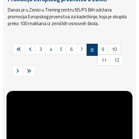
Danas je u Zenici u Trening centru NS/FS BiH održana
promocija Evropskog prvenstva za kadetkinje, koja je okupila
preko 100 mališana iz zeničkih osnovnih škola.
3
4
5
6
7
8
9
10
11
12