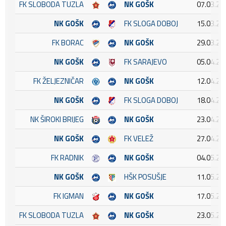
FK SLOBODA TUZLA
NK GOŠK
07.03.20
NK GOŠK
FK SLOGA DOBOJ
15.03.20
FK BORAC
NK GOŠK
29.03.20
NK GOŠK
FK SARAJEVO
05.04.20
FK ŽELJEZNIČAR
NK GOŠK
12.04.20
NK GOŠK
FK SLOGA DOBOJ
18.04.20
NK ŠIROKI BRIJEG
NK GOŠK
23.04.20
NK GOŠK
FK VELEŽ
27.04.20
FK RADNIK
NK GOŠK
04.05.20
NK GOŠK
HŠK POSUŠJE
11.05.20
FK IGMAN
NK GOŠK
17.05.20
FK SLOBODA TUZLA
NK GOŠK
23.05.20