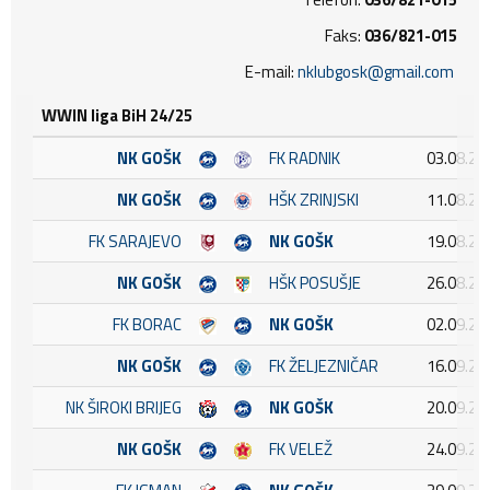
Faks:
036/821-015
E-mail:
nklubgosk@gmail.com
WWIN liga BiH 24/25
NK GOŠK
FK RADNIK
03.08.20
NK GOŠK
HŠK ZRINJSKI
11.08.20
FK SARAJEVO
NK GOŠK
19.08.20
NK GOŠK
HŠK POSUŠJE
26.08.20
FK BORAC
NK GOŠK
02.09.20
NK GOŠK
FK ŽELJEZNIČAR
16.09.20
NK ŠIROKI BRIJEG
NK GOŠK
20.09.20
NK GOŠK
FK VELEŽ
24.09.20