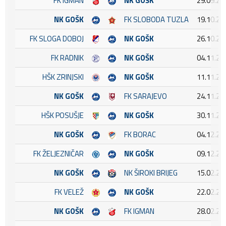
FK IGMAN
NK GOŠK
29.09.20
NK GOŠK
FK SLOBODA TUZLA
19.10.20
FK SLOGA DOBOJ
NK GOŠK
26.10.20
FK RADNIK
NK GOŠK
04.11.20
HŠK ZRINJSKI
NK GOŠK
11.11.20
NK GOŠK
FK SARAJEVO
24.11.20
HŠK POSUŠJE
NK GOŠK
30.11.20
NK GOŠK
FK BORAC
04.12.20
FK ŽELJEZNIČAR
NK GOŠK
09.12.20
NK GOŠK
NK ŠIROKI BRIJEG
15.02.20
FK VELEŽ
NK GOŠK
22.02.20
NK GOŠK
FK IGMAN
28.02.20