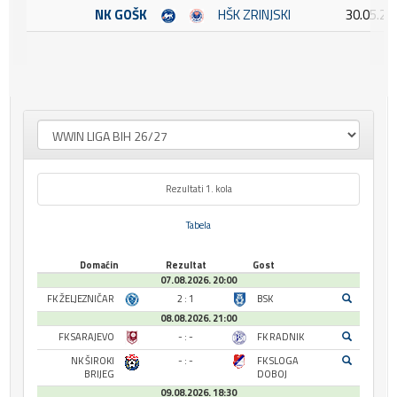
NK GOŠK
HŠK ZRINJSKI
30.05.20
Rezultati 1. kola
Tabela
Domaćin
Rezultat
Gost
07.08.2026. 20:00
FK ŽELJEZNIČAR
2 : 1
BSK
08.08.2026. 21:00
FK SARAJEVO
- : -
FK RADNIK
NK ŠIROKI
- : -
FK SLOGA
BRIJEG
DOBOJ
09.08.2026. 18:30