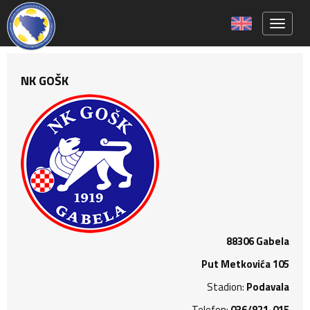
Toggle 
NK GOŠK
88306 Gabela
Put Metkovića 105
Stadion:
Podavala
Telefon:
036/821-015