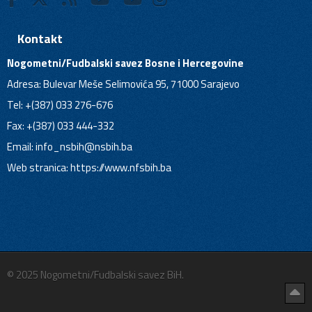
Kontakt
Nogometni/Fudbalski savez Bosne i Hercegovine
Adresa: Bulevar Meše Selimovića 95, 71000 Sarajevo
Tel: +(387) 033 276-676
Fax: +(387) 033 444-332
Email:
info_nsbih@nsbih.ba
Web stranica: https://www.nfsbih.ba
© 2025 Nogometni/Fudbalski savez BiH.