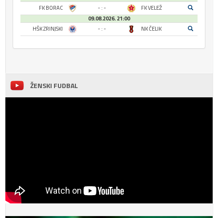
FK BORAC
- : -
FK VELEŽ
09.08.2026. 21:00
HŠK ZRINJSKI
- : -
NK ČELIK
ŽENSKI FUDBAL