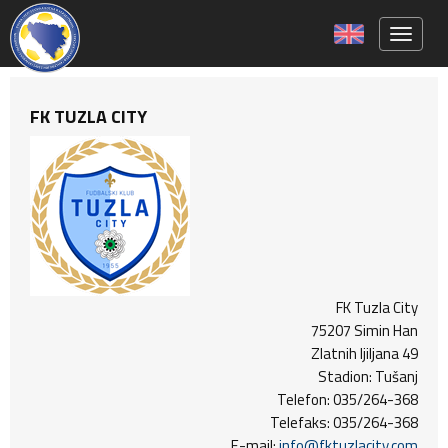
Toggle 
FK TUZLA CITY
FK Tuzla City
75207 Simin Han
Zlatnih ljiljana 49
Stadion: Tušanj
Telefon: 035/264-368
Telefaks: 035/264-368
E-mail:
info@fktuzlacity.com