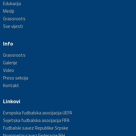
Edukacija
Mediji
Grassroots
Sve vijesti
Info
Grassroots
Galerije
Video
Press sekcija
Kontakt
Linkovi
Evropska fudbalska asocijacija UEFA
Svjetska fudbalska asocijacija FIFA
Fudbalski savez Republike Srpske
Nogometni savez Federacije BiH