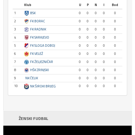
Klub
U
P
N
I
Bod
1
BSK
0
0
0
0
0
2
FK BORAC
0
0
0
0
0
3
FK RADNIK
0
0
0
0
0
4
FK SARAJEVO
0
0
0
0
0
5
FK SLOGA DOBOJ
0
0
0
0
0
6
FK VELEŽ
0
0
0
0
0
7
FK ŽELJEZNIČAR
0
0
0
0
0
8
HŠK ZRINJSKI
0
0
0
0
0
9
NK ČELIK
0
0
0
0
0
10
0
0
0
0
0
NK ŠIROKI BRIJEG
ŽENSKI FUDBAL