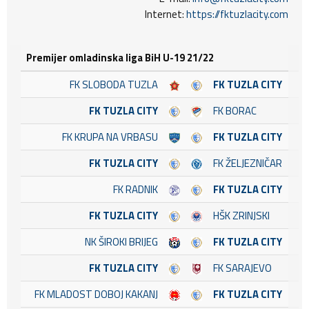
Internet:
https://fktuzlacity.com
Premijer omladinska liga BiH U-19 21/22
FK SLOBODA TUZLA
FK TUZLA CITY
FK TUZLA CITY
FK BORAC
FK KRUPA NA VRBASU
FK TUZLA CITY
FK TUZLA CITY
FK ŽELJEZNIČAR
FK RADNIK
FK TUZLA CITY
FK TUZLA CITY
HŠK ZRINJSKI
NK ŠIROKI BRIJEG
FK TUZLA CITY
FK TUZLA CITY
FK SARAJEVO
FK MLADOST DOBOJ KAKANJ
FK TUZLA CITY