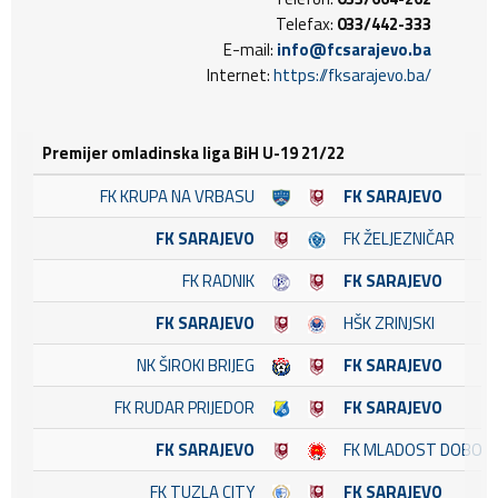
Telefax:
033/442-333
E-mail:
info@fcsarajevo.ba
Internet:
https://fksarajevo.ba/
Premijer omladinska liga BiH U-19 21/22
FK KRUPA NA VRBASU
FK SARAJEVO
FK SARAJEVO
FK ŽELJEZNIČAR
FK RADNIK
FK SARAJEVO
FK SARAJEVO
HŠK ZRINJSKI
NK ŠIROKI BRIJEG
FK SARAJEVO
FK RUDAR PRIJEDOR
FK SARAJEVO
FK SARAJEVO
FK MLADOST DOBOJ 
FK TUZLA CITY
FK SARAJEVO