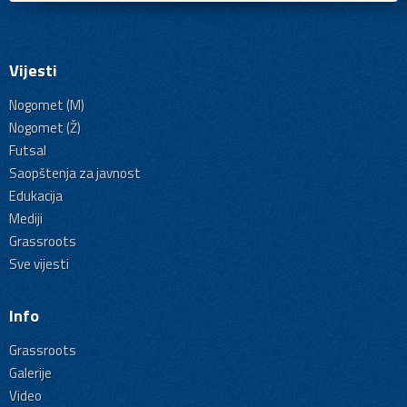
Vijesti
Nogomet (M)
Nogomet (Ž)
Futsal
Saopštenja za javnost
Edukacija
Mediji
Grassroots
Sve vijesti
Info
Grassroots
Galerije
Video