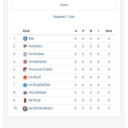
Tabela
Raspored 1. kola
Klub
U
P
N
I
Bod
1
BSK
0
0
0
0
0
2
FK BORAC
0
0
0
0
0
3
FK RADNIK
0
0
0
0
0
4
FK SARAJEVO
0
0
0
0
0
5
FK SLOGA DOBOJ
0
0
0
0
0
6
FK VELEŽ
0
0
0
0
0
7
FK ŽELJEZNIČAR
0
0
0
0
0
8
HŠK ZRINJSKI
0
0
0
0
0
9
NK ČELIK
0
0
0
0
0
10
0
0
0
0
0
NK ŠIROKI BRIJEG