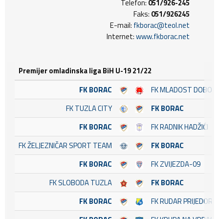
Telefon:
051/926-245
Faks:
051/926245
E-mail:
fkborac@teol.net
Internet:
www.fkborac.net
Premijer omladinska liga BiH U-19 21/22
FK BORAC
FK MLADOST DOBOJ 
FK TUZLA CITY
FK BORAC
FK BORAC
FK RADNIK HADŽIĆI
FK ŽELJEZNIČAR SPORT TEAM
FK BORAC
FK BORAC
FK ZVIJEZDA-09
FK SLOBODA TUZLA
FK BORAC
FK BORAC
FK RUDAR PRIJEDOR