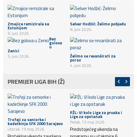
Zmajice remizirale sa
Selver Hodžić: Želimo pobjedu
Estonijom
8. juni 2026.
9. juni 2026.
Bez
golova
u
Zenici
Želimo se revanširati za
5. juni 2026.
poraz
4. juni 2026.
PREMIJER LIGA BIH (Ž)
PŽL: VI kolo Lige za prvaka i
Lige za opstanak
Trofeji za seniorke i
Petak, 15 maj 2026
kadetkinje SFK 2000 Sarajevo
Predstojećeg vikenda na
Utorak, 19 maj 2026
Proteklog vikenda završena
programu su utakmice 6.