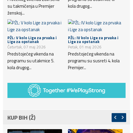
su takmičenja u Premijer
kola drugog...
ženskoj...
PŽL: V kolo Lige za prvaka i
PŽL: IV kolo Lige za prvaka i
Lige za opstanak
Lige za opstanak
Četvrtak, 07 maj 2026
Petak, 01 maj 2026
Predstojećeg vikenda na
Predstojećeg vikenda na
programu su utakmice 5.
programu su susreti 4. kola
kola drugog...
Premijer...
KUP BIH (Ž)