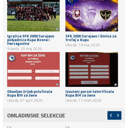
Igračice SFK 2000 Sarajevo
SFK 2000 Sarajevo i Emina za
pobjednice Kupa Bosne i
trofej u Kupu
Hercegovine
Utorak, 19 maj 2026
Srijeda, 20 maj 2026
Obavljen žrijeb polufinala
Izvučeni parovi četvrtfinala
Kupa BiH za žene
Kupa BiH za žene
Utorak, 07 april 2026
Utorak, 17 mart 2026
OMLADINSKE SELEKCIJE