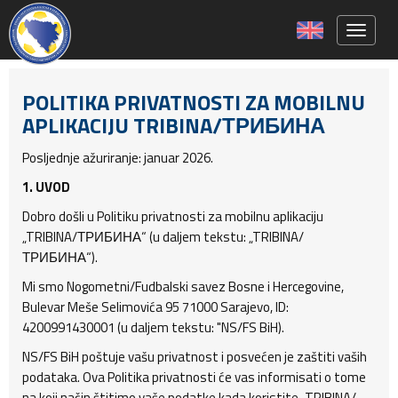
Toggle 
POLITIKA PRIVATNOSTI ZA MOBILNU
APLIKACIJU TRIBINA/ТРИБИНА
Posljednje ažuriranje: januar 2026.
1. UVOD
Dobro došli u Politiku privatnosti za mobilnu aplikaciju
„TRIBINA/ТРИБИНА“ (u daljem tekstu: „TRIBINA/
ТРИБИНА“).
Mi smo Nogometni/Fudbalski savez Bosne i Hercegovine,
Bulevar Meše Selimovića 95 71000 Sarajevo, ID:
4200991430001 (u daljem tekstu: "NS/FS BiH).
NS/FS BiH poštuje vašu privatnost i posvećen je zaštiti vaših
podataka. Ova Politika privatnosti će vas informisati o tome
na koji način štitimo vaše podatke kada koristite „TRIBINA/