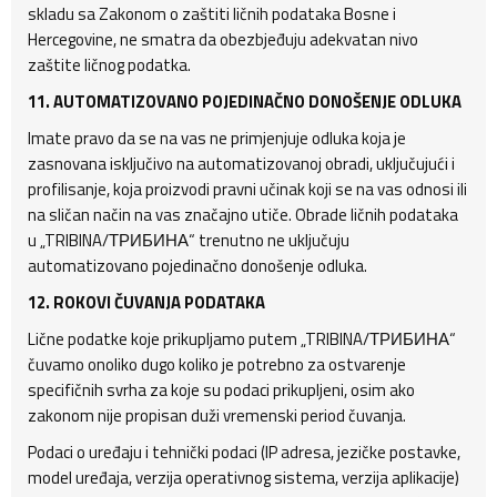
skladu sa Zakonom o zaštiti ličnih podataka Bosne i
Hercegovine, ne smatra da obezbjeđuju adekvatan nivo
zaštite ličnog podatka.
11. AUTOMATIZOVANO POJEDINAČNO DONOŠENJE ODLUKA
Imate pravo da se na vas ne primjenjuje odluka koja je
zasnovana isključivo na automatizovanoj obradi, uključujući i
profilisanje, koja proizvodi pravni učinak koji se na vas odnosi ili
na sličan način na vas značajno utiče. Obrade ličnih podataka
u „TRIBINA/ТРИБИНА“ trenutno ne uključuju
automatizovano pojedinačno donošenje odluka.
12. ROKOVI ČUVANJA PODATAKA
Lične podatke koje prikupljamo putem „TRIBINA/ТРИБИНА“
čuvamo onoliko dugo koliko je potrebno za ostvarenje
specifičnih svrha za koje su podaci prikupljeni, osim ako
zakonom nije propisan duži vremenski period čuvanja.
Podaci o uređaju i tehnički podaci (IP adresa, jezičke postavke,
model uređaja, verzija operativnog sistema, verzija aplikacije)