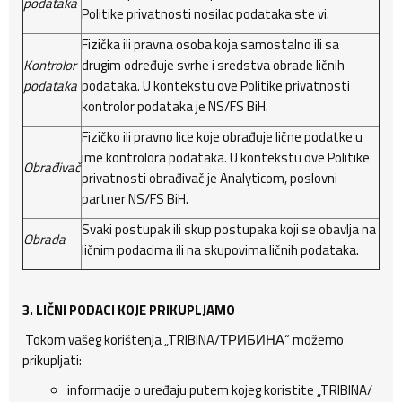
podataka
Politike privatnosti nosilac podataka ste vi.
Fizička ili pravna osoba koja samostalno ili sa
Kontrolor
drugim određuje svrhe i sredstva obrade ličnih
podataka
podataka. U kontekstu ove Politike privatnosti
kontrolor podataka je NS/FS BiH.
Fizičko ili pravno lice koje obrađuje lične podatke u
ime kontrolora podataka. U kontekstu ove Politike
Obrađivač
privatnosti obrađivač je Analyticom, poslovni
partner NS/FS BiH.
Svaki postupak ili skup postupaka koji se obavlja na
Obrada
ličnim podacima ili na skupovima ličnih podataka.
3. LIČNI PODACI KOJE PRIKUPLJAMO
Tokom vašeg korištenja „TRIBINA/ТРИБИНА“ možemo
prikupljati:
informacije o uređaju putem kojeg koristite „TRIBINA/