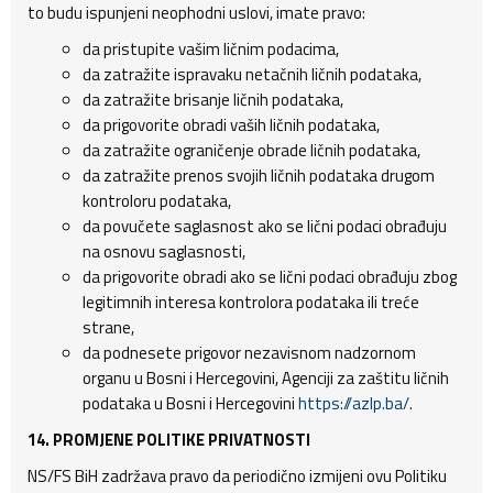
to budu ispunjeni neophodni uslovi, imate pravo:
da pristupite vašim ličnim podacima,
da zatražite ispravaku netačnih ličnih podataka,
da zatražite brisanje ličnih podataka,
da prigovorite obradi vaših ličnih podataka,
da zatražite ograničenje obrade ličnih podataka,
da zatražite prenos svojih ličnih podataka drugom
kontroloru podataka,
da povučete saglasnost ako se lični podaci obrađuju
na osnovu saglasnosti,
da prigovorite obradi ako se lični podaci obrađuju zbog
legitimnih interesa kontrolora podataka ili treće
strane,
da podnesete prigovor nezavisnom nadzornom
organu u Bosni i Hercegovini, Agenciji za zaštitu ličnih
podataka u Bosni i Hercegovini
https://azlp.ba/
.
14. PROMJENE POLITIKE PRIVATNOSTI
NS/FS BiH zadržava pravo da periodično izmijeni ovu Politiku