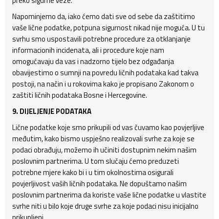
preko sigurne veze.
Napominjemo da, iako ćemo dati sve od sebe da zaštitimo
vaše lične podatke, potpuna sigurnost nikad nije moguća. U tu
svrhu smo uspostavili potrebne procedure za otklanjanje
informacionih incidenata, ali i procedure koje nam
omogućavaju da vas i nadzorno tijelo bez odgađanja
obavijestimo o sumnji na povredu ličnih podataka kad takva
postoji, na način i u rokovima kako je propisano Zakonom o
zaštiti ličnih podataka Bosne i Hercegovine.
9. DIJELJENJE PODATAKA
Lične podatke koje smo prikupili od vas čuvamo kao povjerljive
međutim, kako bismo uspješno realizovali svrhe za koje se
podaci obrađuju, možemo ih učiniti dostupnim nekim našim
poslovnim partnerima. U tom slučaju ćemo preduzeti
potrebne mjere kako bi i u tim okolnostima osigurali
povjerljivost vaših ličnih podataka. Ne dopuštamo našim
poslovnim partnerima da koriste vaše lične podatke u vlastite
svrhe niti u bilo koje druge svrhe za koje podaci nisu inicijalno
prikupljeni.