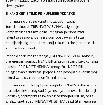
stav (1) tačka b) Zakona o zaštiti ličnih podataka Bosne i
Hercegovine.
6. KAKO KORISTIMO PRIKUPLJENE PODATKE
Informacije o uređaju koristimo za optimizaciju
funkcionalnosti „TRIBINA/ТРИБИНА“, osiguranje
kompatibilnosti s različitim uređajima, personalizaciju
iskustva zasnovanog na jezičkim postavkama te za
poboljšanje sigurnosti i prevenciju zloupotrebe (npr. detekcija
sumnjivih aktivnosti).
Podaci o načinima korištenja „TRIBINA/ТРИБИНА“ (odabiri,
preferencije) pomažu NS/FS BiH u razumijevanju kako korisnici
koriste „TRIBINA/ТРИБИНА“, omogućuju NS/FS BiH
prilagođavanje sadržaja i preporuka te poboljšanje korisničkog
iskustva na osnovu korisničkih interesa.
Informacije o približnoj ili preciznoj lokaciji NS/FS BiH koristi za
pružanje relevantnog sadržaja i usluga zasnovanih na lokaciji
korisnika, poput prikaza lokalnih informacija ili usluga, te za
analizu upotrebe „TRIBINA/ТРИБИНА“ u različitim regijama.