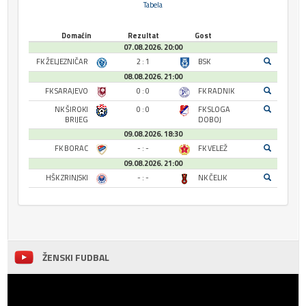
Tabela
Domaćin
Rezultat
Gost
07.08.2026. 20:00
FK ŽELJEZNIČAR
2 : 1
BSK
08.08.2026. 21:00
FK SARAJEVO
0 : 0
FK RADNIK
NK ŠIROKI
0 : 0
FK SLOGA
BRIJEG
DOBOJ
09.08.2026. 18:30
FK BORAC
- : -
FK VELEŽ
09.08.2026. 21:00
HŠK ZRINJSKI
- : -
NK ČELIK
ŽENSKI FUDBAL