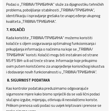
Podaci o „TRIBINA/ТРИБИНА“ služe za dijagnostiku tehničkih
problema, poboljšanje stabilnosti „TRIBINA/ТРИБИНА“,
identifikaciju i ispravljanje grešaka te unaprj eđenje ukupnog
kvaliteta „TRIBINA/ТРИБИНА“.
7. KOLAČIĆI
Kada koristite „TRIBINA/ТРИБИНА“ možemo koristiti
kolačiće s ciljem osiguravanja optimalnog funkcionisanja i
prikupljanja informacija o načinima na koje se „TRIBINA/
ТРИБИНА“ koristi. Kolačići mogu biti instalirani od strane
NS/FS BiH-a ili od treće strane. Informacije koje prikupimo
ovim putem koristićemo za unaprjeđenje korisničkog iskustva
i dodavanje novih funkcionalnosti u „TRIBINA/ТРИБИНА“.
8.
SIGURNOST PODATAKA
Kao kontrolor podataka preduzimamo odgovarajuće
sigurnosne mjere kako bismo spriječili da se vaši lični podaci
slučajno izgube, mijenjaju, otkrivaju ili neovlašteno koriste.
Prilikom prenosa vaši podaci su uvijek kriptovani i prenose se