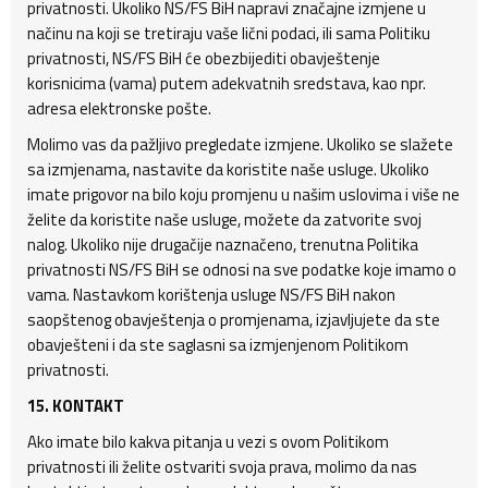
privatnosti. Ukoliko NS/FS BiH napravi značajne izmjene u
načinu na koji se tretiraju vaše lični podaci, ili sama Politiku
privatnosti, NS/FS BiH će obezbijediti obavještenje
korisnicima (vama) putem adekvatnih sredstava, kao npr.
adresa elektronske pošte.
Molimo vas da pažljivo pregledate izmjene. Ukoliko se slažete
sa izmjenama, nastavite da koristite naše usluge. Ukoliko
imate prigovor na bilo koju promjenu u našim uslovima i više ne
želite da koristite naše usluge, možete da zatvorite svoj
nalog. Ukoliko nije drugačije naznačeno, trenutna Politika
privatnosti NS/FS BiH se odnosi na sve podatke koje imamo o
vama. Nastavkom korištenja usluge NS/FS BiH nakon
saopštenog obavještenja o promjenama, izjavljujete da ste
obavješteni i da ste saglasni sa izmjenjenom Politikom
privatnosti.
15. KONTAKT
Ako imate bilo kakva pitanja u vezi s ovom Politikom
privatnosti ili želite ostvariti svoja prava, molimo da nas