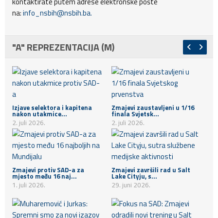
kontaktirate putem adrese elektronske pošte
na:
info_nsbih@nsbih.ba
.
"A" REPREZENTACIJA (M)
Izjave selektora i kapitena
Zmajevi zaustavljeni u 1/16
nakon utakmice...
finala Svjetsk...
2. juli 2026.
2. juli 2026.
Zmajevi protiv SAD-a za
Zmajevi završili rad u Salt
mjesto među 16 naj...
Lake Cityju, s...
1. juli 2026.
29. juni 2026.