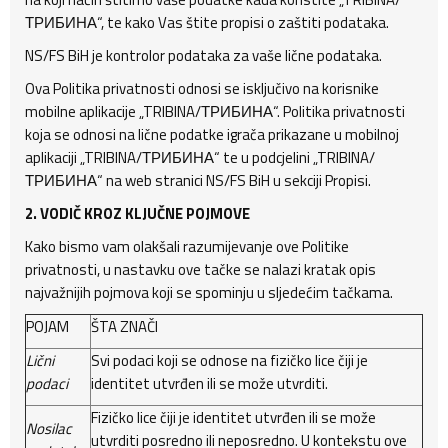
ТРИБИНА“, te kako Vas štite propisi o zaštiti podataka.
NS/FS BiH je kontrolor podataka za vaše lične podataka.
Ova Politika privatnosti odnosi se isključivo na korisnike
mobilne aplikacije „TRIBINA/ТРИБИНА“. Politika privatnosti
koja se odnosi na lične podatke igrača prikazane u mobilnoj
aplikaciji „TRIBINA/ТРИБИНА“ te u podcjelini „TRIBINA/
ТРИБИНА“ na web stranici NS/FS BiH u sekciji Propisi.
2. VODIČ KROZ KLJUČNE POJMOVE
Kako bismo vam olakšali razumijevanje ove Politike
privatnosti, u nastavku ove tačke se nalazi kratak opis
najvažnijih pojmova koji se spominju u sljedećim tačkama.
POJAM
ŠTA ZNAČI
Lični
Svi podaci koji se odnose na fizičko lice čiji je
podaci
identitet utvrđen ili se može utvrditi.
Fizičko lice čiji je identitet utvrđen ili se može
Nosilac
utvrditi posredno ili neposredno. U kontekstu ove