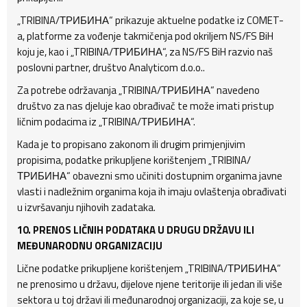
„TRIBINA/ТРИБИНА“ prikazuje aktuelne podatke iz COMET-
a, platforme za vođenje takmičenja pod okriljem NS/FS BiH
koju je, kao i „TRIBINA/ТРИБИНА“, za NS/FS BiH razvio naš
poslovni partner, društvo Analyticom d.o.o..
Za potrebe održavanja „TRIBINA/ТРИБИНА“ navedeno
društvo za nas djeluje kao obrađivač te može imati pristup
ličnim podacima iz „TRIBINA/ТРИБИНА“.
Kada je to propisano zakonom ili drugim primjenjivim
propisima, podatke prikupljene korištenjem „TRIBINA/
ТРИБИНА“ obavezni smo učiniti dostupnim organima javne
vlasti i nadležnim organima koja ih imaju ovlaštenja obrađivati
u izvršavanju njihovih zadataka.
10. PRENOS LIČNIH PODATAKA U DRUGU DRŽAVU ILI
MEĐUNARODNU ORGANIZACIJU
Lične podatke prikupljene korištenjem „TRIBINA/ТРИБИНА“
ne prenosimo u državu, dijelove njene teritorije ili jedan ili više
sektora u toj državi ili međunarodnoj organizaciji, za koje se, u