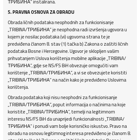
ТРИБИНА“ instalirana.
5. PRAVNA OSNOVA ZA OBRADU
Obrada ličnih podataka neophodnih za funkcionisanje
„TRIBINA/ТРИБИНА“ je neophodna radi izvršenja ugovora u
kojem je nosilac podataka (vi) ugovorna strana te je
predviđena članom 8. stav (1) tačka b) Zakona o zaštiti ličnih
podataka Bosne i Hercegovine. Ugovor je sklopljen vašim
prihvatanjem Uslova korištenja mobilne aplikacije „TRIBINA/
ТРИБИНА“, gdje se NS/FS BiH obvezuje omogućiti vam
korištenje „TRIBINA/ТРИБИНА“, a vi se obvezujete koristiti
„TRIBINA/ТРИБИНА“ na način kako je predviđeno Uslovima
korištenja.
Obrada podataka koji nisu neophodni za funkcionisanje
„TRIBINA/ТРИБИНА“, poput informacija o načinima na koje
koristite „TRIBINA/ТРИБИНА“, temelji na legitimnom
interesu NS/FS BiH da unaprijedi funkcionalnosti „TRIBINA/
ТРИБИНА“ i ponudi vam bolje korisničko iskustvo. Pravo na
obradu na osnovu legitimnog interesa predviđeno je članom 8.