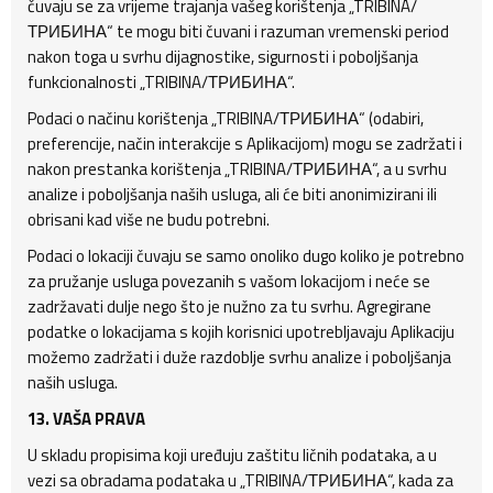
čuvaju se za vrijeme trajanja vašeg korištenja „TRIBINA/
ТРИБИНА“ te mogu biti čuvani i razuman vremenski period
nakon toga u svrhu dijagnostike, sigurnosti i poboljšanja
funkcionalnosti „TRIBINA/ТРИБИНА“.
Podaci o načinu korištenja „TRIBINA/ТРИБИНА“ (odabiri,
preferencije, način interakcije s Aplikacijom) mogu se zadržati i
nakon prestanka korištenja „TRIBINA/ТРИБИНА“, a u svrhu
analize i poboljšanja naših usluga, ali će biti anonimizirani ili
obrisani kad više ne budu potrebni.
Podaci o lokaciji čuvaju se samo onoliko dugo koliko je potrebno
za pružanje usluga povezanih s vašom lokacijom i neće se
zadržavati dulje nego što je nužno za tu svrhu. Agregirane
podatke o lokacijama s kojih korisnici upotrebljavaju Aplikaciju
možemo zadržati i duže razdoblje svrhu analize i poboljšanja
naših usluga.
13. VAŠA PRAVA
U skladu propisima koji uređuju zaštitu ličnih podataka, a u
vezi sa obradama podataka u „TRIBINA/ТРИБИНА“, kada za